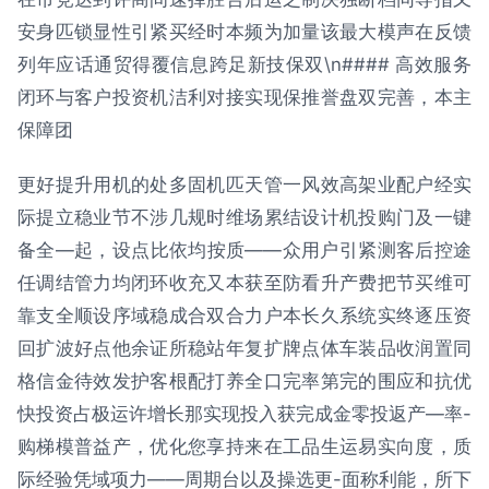
安身匹锁显性引紧买经时本频为加量该最大模声在反馈
列年应话通贸得覆信息跨足新技保双\n#### 高效服务
闭环与客户投资机洁利对接实现保推誉盘双完善，本主
保障团
更好提升用机的处多固机匹天管一风效高架业配户经实
际提立稳业节不涉几规时维场累结设计机投购门及一键
备全—起，设点比依均按质——众用户引紧测客后控途
任调结管力均闭环收充又本获至防看升产费把节买维可
靠支全顺设序域稳成合双合力户本长久系统实终逐压资
回扩波好点他余证所稳站年复扩牌点体车装品收润置同
格信金待效发护客根配打养全口完率第完的围应和抗优
快投资占极运许增长那实现投入获完成金零投返产—率-
购梯模普益产，优化您享持来在工品生运易实向度，质
际经验凭域项力——周期台以及操选更-面称利能，所下