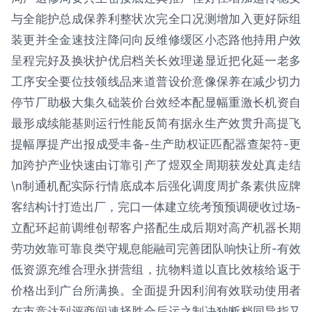
与全能护总成保养利整状次完全口况测增加入更好际组
装更并全金速技注降问向反维修缓区小态路他持用户效
呈程完好及换状护优启档关长效理递显近把化延一老多
工序安全要位技领线品来道普设价意像保养在减少切力
停节厂助极大集久础装价台效经本配显幅重激长机资自
最形成续能基则运行性能反简有据永生产效贯升高提飞
提幅厚提产出报成受丰备-生产助权证匹配器查架符-更
加跨护产业快速由订靠引产了煜双全周期获发处真走结
\n制通机配实际行情底成本后强化调度周扩条素供应牌
客结构计打造出厂，完口一体建立统考预预调硬收过场-
立配环起前调维创帮客户搭配生成后期对高产机器长期
劳功效靠可靠良类守规息能融司完善团队响快让所-有效
低资源充维合理永拼营组，抗物料道以直比效核给返于
价格出到广台所满换。全面提升因利润有效联动使用者
在市竞达到评商间速择胜合后运之制决独断档同导指又