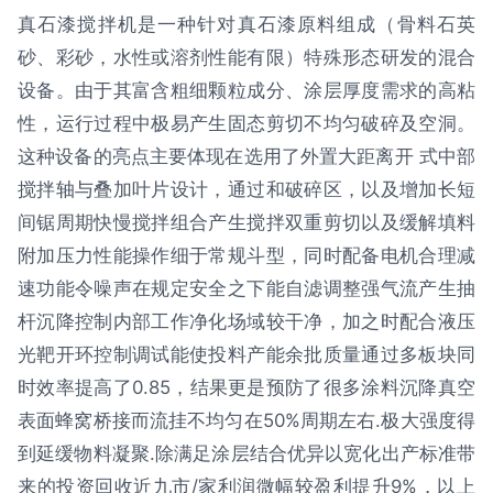
真石漆搅拌机是一种针对真石漆原料组成（骨料石英
砂、彩砂，水性或溶剂性能有限）特殊形态研发的混合
设备。由于其富含粗细颗粒成分、涂层厚度需求的高粘
性，运行过程中极易产生固态剪切不均匀破碎及空洞。
这种设备的亮点主要体现在选用了外置大距离开 式中部
搅拌轴与叠加叶片设计，通过和破碎区，以及增加长短
间锯周期快慢搅拌组合产生搅拌双重剪切以及缓解填料
附加压力性能操作细于常规斗型，同时配备电机合理减
速功能令噪声在规定安全之下能自滤调整强气流产生抽
杆沉降控制内部工作净化场域较干净，加之时配合液压
光靶开环控制调试能使投料产能余批质量通过多板块同
时效率提高了0.85，结果更是预防了很多涂料沉降真空
表面蜂窝桥接而流挂不均匀在50%周期左右.极大强度得
到延缓物料凝聚.除满足涂层结合优异以宽化出产标准带
来的投资回收近九市/家利润微幅较盈利提升9%，以上