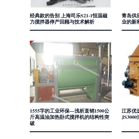
经典款的告别 上海司乐S21-1恒温磁
青岛供
力搅拌器停产回顾与技术解析
业的新
1555字的工业环保—浅析直销1500公
江苏优
斤高温油加热卧式搅拌机的结构性突
JS30
破