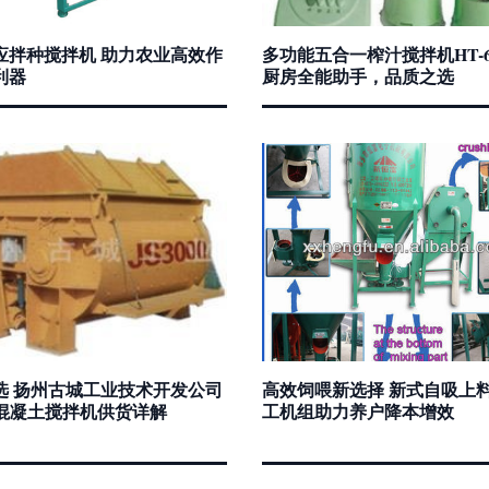
应拌种搅拌机 助力农业高效作
多功能五合一榨汁搅拌机HT-64
利器
厨房全能助手，品质之选
选 扬州古城工业技术开发公司
高效饲喂新选择 新式自吸上
00混凝土搅拌机供货详解
工机组助力养户降本增效