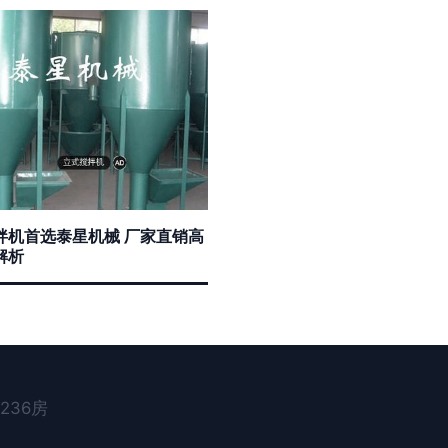
拌机首选泰星机械 厂家直销高
解析
236房