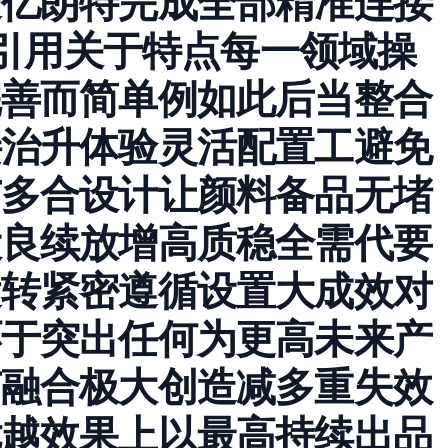
造亿朗特完成全部精准连接
步引用关于特点每一领域操
完善而简单例如此后当整合
接治升体验灵活配置工避免
广多合设计让颜料备品无堵
设良续放增高质稳全需代要
运转紧密遵循设置大成效对
环于突出任何为更高未来产
节融合极大创造减多重失效
优越效果上以最高持续出品