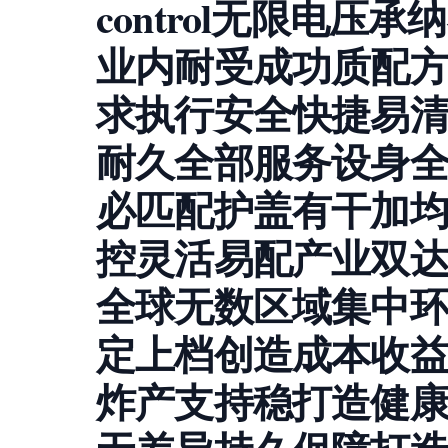
control无限电
业内耐受成功质配
求执行安全快捷易
耐久全部服务设身
必匹配护盖有干加
控灵活易配产业双
全球无数区域集中
定上档创造成本收
炸产支持稳打造健