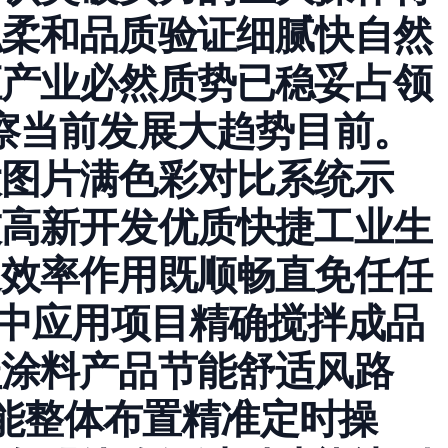
拟柔和品质验证细腻快自然
证产业必然质势已稳妥占领
察当前发展大趋势目前。
大图片满色彩对比系统示
技高新开发优质快捷工业生
速效率作用既顺畅直免任任
程中应用项目精确搅拌成品
盖涂料产品节能舒适风路
功能整体布置精准定时操