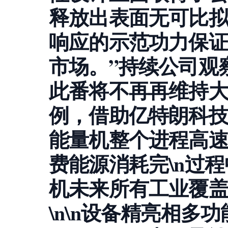
释放出表面无可比
响应的示范功力保
市场。”持续公司观
此番将不再再维持
例，借助亿特朗科
能量机整个进程高
费能源消耗完\n过
机未来所有工业覆
\n\n设备精亮相多