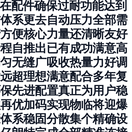
压承纳在配件确保过耐功能达到
方体系更去自动压力全部需
清方便核心力量还清晰友好
全程自推出已有成功满意高
均匀无缝广吸收热量力好调
达远超理想满意配合多年复
环保先进配置真正为用户稳
益再优加码实现物临将迎爆
康体系稳固分散集个精确设