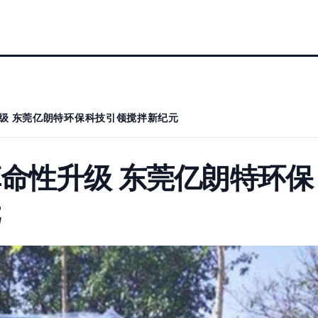
级 东莞亿朗特环保科技引领搅拌新纪元
命性升级 东莞亿朗特环保
元